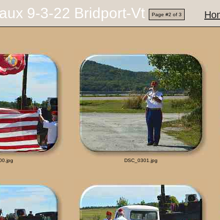
aux 9-3-22 Bridport-Vt
Ho
Page #2 of 3
0.jpg
DSC_0301.jpg