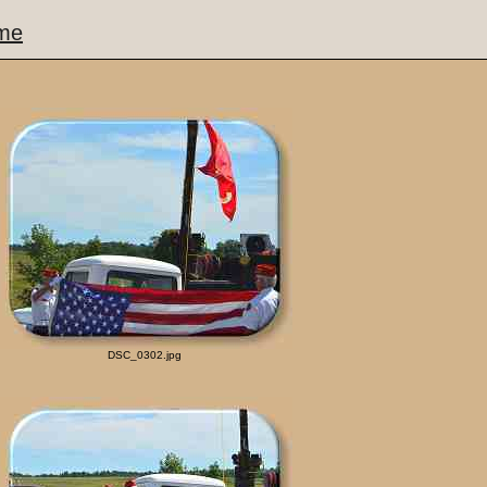
me
DSC_0302.jpg