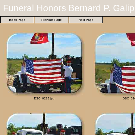
Funeral Honors Bernard P. Galip
Index Page
Previous Page
Next Page
DSC_0299.jpg
DSC_030